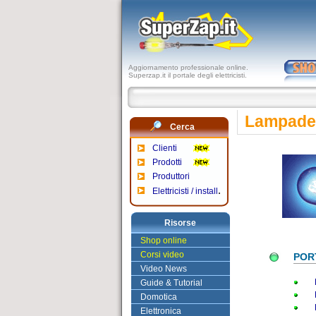
Aggiornamento professionale online.
Superzap.it il portale degli elettricisti.
Lampade 
Cerca
Clienti
Prodotti
Produttori
.
Elettricisti / install
Risorse
Shop online
Corsi video
POR
Video News
Guide & Tutorial
Domotica
Elettronica