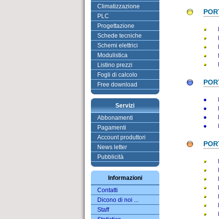
Climatizzazione
POR
PLC
Progettazione
Schede tecniche
Schemi elettrici
Modulistica
Listino prezzi
Fogli di calcolo
POR
Free download
Servizi
Abbonamenti
Pagamenti
Account produttori
POR
News letter
Pubblicità
Informazioni
Contatti
Dicono di noi ...
Staff