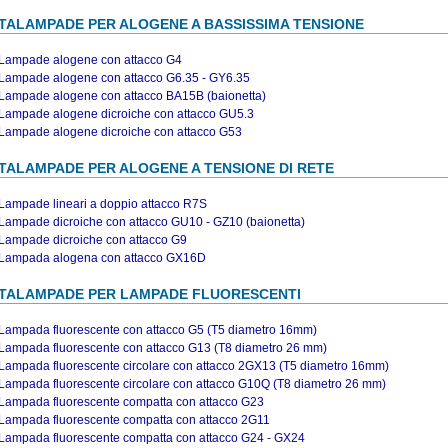
TALAMPADE PER ALOGENE A BASSISSIMA TENSIONE
Lampade alogene con attacco G4
Lampade alogene con attacco G6.35 - GY6.35
Lampade alogene con attacco BA15B (baionetta)
Lampade alogene dicroiche con attacco GU5.3
Lampade alogene dicroiche con attacco G53
TALAMPADE PER ALOGENE A TENSIONE DI RETE
Lampade lineari a doppio attacco R7S
Lampade dicroiche con attacco GU10 - GZ10 (baionetta)
Lampade dicroiche con attacco G9
Lampada alogena con attacco GX16D
TALAMPADE PER LAMPADE FLUORESCENTI
Lampada fluorescente con attacco G5 (T5 diametro 16mm)
Lampada fluorescente con attacco G13 (T8 diametro 26 mm)
Lampada fluorescente circolare con attacco 2GX13 (T5 diametro 16mm)
Lampada fluorescente circolare con attacco G10Q (T8 diametro 26 mm)
Lampada fluorescente compatta con attacco G23
Lampada fluorescente compatta con attacco 2G11
Lampada fluorescente compatta con attacco G24 - GX24