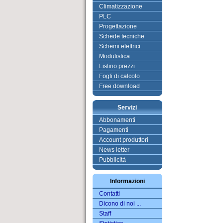
Climatizzazione
PLC
Progettazione
Schede tecniche
Schemi elettrici
Modulistica
Listino prezzi
Fogli di calcolo
Free download
Servizi
Abbonamenti
Pagamenti
Account produttori
News letter
Pubblicità
Informazioni
Contatti
Dicono di noi ...
Staff