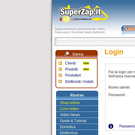
Aggiornamento professionale online.
Superzap.it il portale degli elettricisti.
Login
Cerca
Clienti
Prodotti
Fai la login per 
Produttori
Nell'area riserv
.
Elettricisti / install
Nome utente:
Password:
Risorse
Shop online
Corsi video
Video News
Guide & Tutorial
Password
Domotica
Elettronica