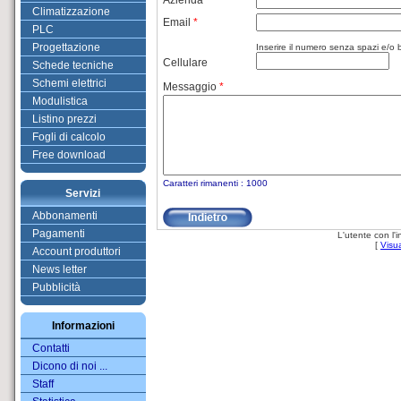
Azienda
Climatizzazione
Email
*
PLC
Progettazione
Inserire il numero senza spazi e/o b
Cellulare
Schede tecniche
Schemi elettrici
Messaggio
*
Modulistica
Listino prezzi
Fogli di calcolo
Free download
Caratteri rimanenti :
1000
Servizi
Abbonamenti
Pagamenti
L'utente con l'i
[
Visua
Account produttori
News letter
Pubblicità
Informazioni
Contatti
Dicono di noi ...
Staff