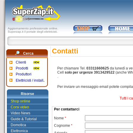
Aggiornamento professionale online.
Superzap.it il portale degli elettricisti.
Contatti
Cerca
Clienti
Prodotti
Per chiamare Tel.
03311660625
da lunedì a ven
Cell
solo per urgenze 3913429522
(anche Wh
Produttori
.
.
Elettricisti / install
Per inviare un messaggio email potete compilare
Risorse
Tutti i 
Shop online
Corsi video
Per contattarci
Video News
Nome
*
Guide & Tutorial
Domotica
Cognome
*
Elettronica