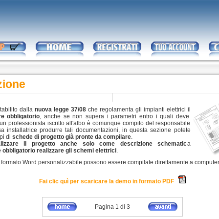
zione
abilito dalla
nuova legge 37/08
che regolamenta gli impianti elettrici il
e obbligatorio
, anche se non supera i parametri entro i quali deve
un professionista iscritto all'albo è comunque compito del responsabile
sa installatrice produrre tali documentazioni, in questa sezione potete
pi di
schede di progetto già pronte da compilare
.
alizzare il progetto anche solo come descrizione schematic
a
 obbligatorio realizzare gli schemi elettrici
.
 formato Word personalizzabile possono essere compilate direttamente a compute
Fai clic quì per scaricare la demo in formato PDF
Pagina 1 di 3