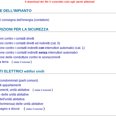
Il download dei file è conentito solo agli utenti abbonati
E DELL'IMPIANTO
i consegna dell'energia (contatore)
IZIONI PER LA SICUREZZA
ni contro i contatti diretti
ni contro i contatti diretti ed indiretti (cat. 0)
ne contro i contatti indiretti
con
interruttori automatici (cat. 1)
ne contro i contatti indiretti
senza
interruttori automatici
one delle condutture contro le sovracorrenti
 terra
(
)
visita il tutorial
I ELETTRICI edifici civili
 condominiali (parti comuni)
i appartamenti
menti, unità abitative
(
)
visita il tutorial
 delle unità abitative
ell'unità abitativa
torimessa) delle unità abitative
(
)
bagno e docce
visita il tutorial