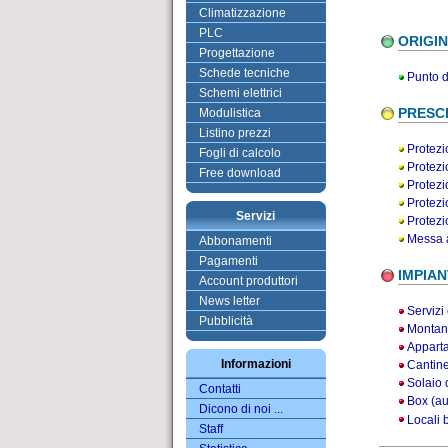
Climatizzazione
PLC
ORIGIN
Progettazione
Schede tecniche
Punto d
Schemi elettrici
PRESCR
Modulistica
Listino prezzi
Protezio
Fogli di calcolo
Protezio
Free download
Protezio
Protezio
Servizi
Protezi
Messa a
Abbonamenti
Pagamenti
IMPIANT
Account produttori
News letter
Servizi
Pubblicità
Montant
Apparta
Informazioni
Cantine
Solaio d
Contatti
Box (au
Dicono di noi ...
Locali 
Staff