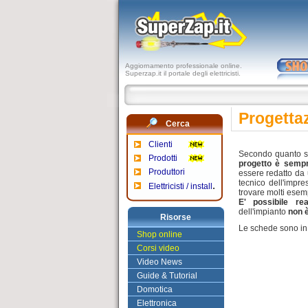
Aggiornamento professionale online.
Superzap.it il portale degli elettricisti.
Progetta
Cerca
Clienti
Secondo quanto st
Prodotti
progetto è sempr
Produttori
essere redatto da 
tecnico dell'impre
.
Elettricisti / install
trovare molti esem
E' possibile re
dell'impianto
non è
Risorse
Le schede sono in
Shop online
Corsi video
Video News
Guide & Tutorial
Domotica
Elettronica