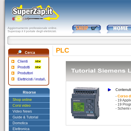
Aggiornamento professionale online.
Superzap.it il portale degli elettricisti.
PLC
Cerca
Clienti
Prodotti
Produttori
.
Elettricisti / install
Contenuti 
Risorse
-
Corso d
Shop online
- 19 Appli
- 19 Prog
Corsi video
- Schemi 
Video News
Guide & Tutorial
Domotica
Elettronica