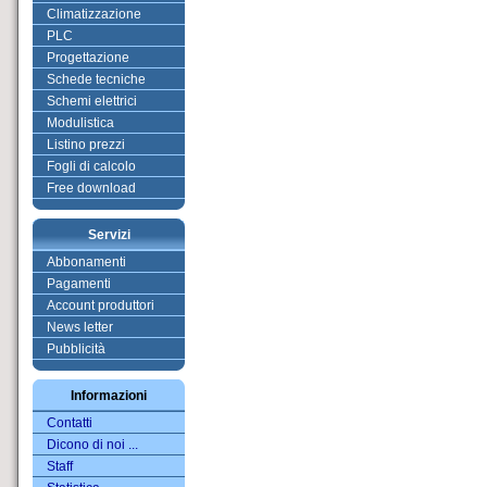
Climatizzazione
PLC
Progettazione
Schede tecniche
Schemi elettrici
Modulistica
Listino prezzi
Fogli di calcolo
Free download
Servizi
Abbonamenti
Pagamenti
Account produttori
News letter
Pubblicità
Informazioni
Contatti
Dicono di noi ...
Staff