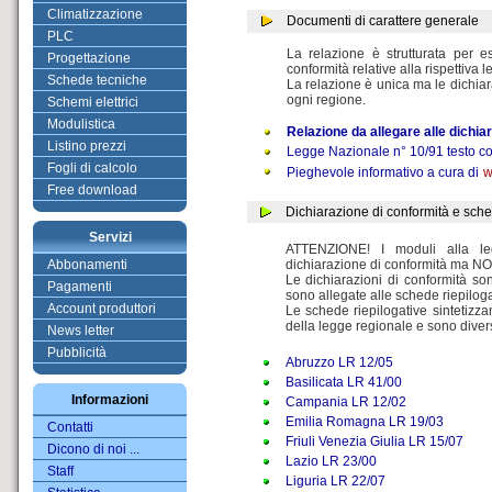
Climatizzazione
Documenti di carattere generale
PLC
La relazione è strutturata per e
Progettazione
conformità relative alla rispettiva 
Schede tecniche
La relazione è unica ma le dichiar
ogni regione.
Schemi elettrici
Modulistica
Relazione da allegare alle dichia
Listino prezzi
Legge Nazionale n° 10/91 testo c
Fogli di calcolo
Pieghevole informativo a cura di
w
Free download
Dichiarazione di conformità e sche
Servizi
ATTENZIONE! I moduli alla l
Abbonamenti
dichiarazione di conformità ma NON
Le dichiarazioni di conformità so
Pagamenti
sono allegate alle schede riepiloga
Account produttori
Le schede riepilogative sintetizza
della legge regionale e sono diver
News letter
Pubblicità
Abruzzo LR 12/05
Basilicata LR 41/00
Informazioni
Campania LR 12/02
Emilia Romagna LR 19/03
Contatti
Friuli Venezia Giulia LR 15/07
Dicono di noi ...
Lazio LR 23/00
Staff
Liguria LR 22/07