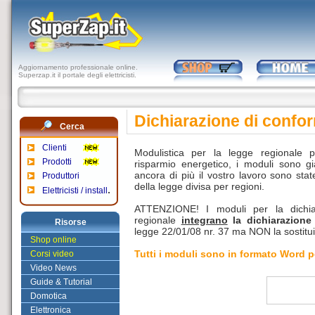
Aggiornamento professionale online.
Superzap.it il portale degli elettricisti.
Dichiarazione di confor
Cerca
Clienti
Modulistica per la legge regionale p
Prodotti
risparmio energetico, i moduli sono gi
ancora di più il vostro lavoro sono stat
Produttori
della legge divisa per regioni.
.
Elettricisti / install
ATTENZIONE! I moduli per la dichiar
regionale
integrano
la dichiarazione
Risorse
legge 22/01/08 nr. 37 ma NON la sostitu
Shop online
Tutti i moduli sono in formato Word p
Corsi video
Video News
Guide & Tutorial
Domotica
Elettronica