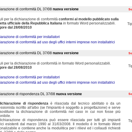
iarazione di conformità DL 37/08
nuova versione
So
li per la dichiarazione di conformità
conformi al modello pubblicato sulla
etta ufficiale della Repubblica Italiana
in formato Word personalizzabili.
Tip
igore dal 28/08/2010
iarazione di conformità per installatori
arazione di conformità ad uso degli uffici interni imprese non installatrici
iarazione di conformità DL 37/08
nuova versione
So
li per la dichiarazione di conformità in formato Word personalizzabili.
Ti
igore dal 28/08/2010
iarazione di conformità per installatori
arazione di conformità ad uso degli uffici interni imprese non installatrici
iarazione di rispondenza DL 37/08
nuova versione
So
dichiarazione di rispondenza
è rilasciata dal tecnico abilitato o da un
essionista iscritto all'albo (se l'impianto è soggetto a progettazione) e serve
sostituire la dichiarazione di conformità nel caso in cui non fosse più
onibile.
ichiarazione di rispondenza può essere rilasciata per tutti gli impianti
Ti
trici esistenti dal marzo 1990 al 31/03/2008. Il modello è in formato Word
nalizabile e contiene anche la modulitica per i rilievi ed i collaudi richiesti