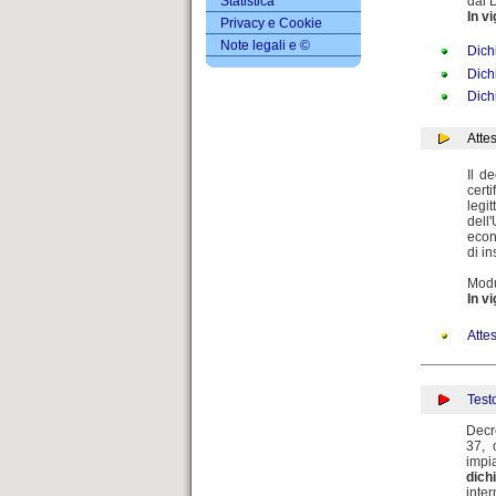
Statistica
dal 
In v
Privacy e Cookie
Note legali e ©
Dich
Dich
Dichi
Atte
Il d
cert
legi
dell
econ
di in
Modu
In v
Atte
Test
Decr
37, 
impia
dich
inter