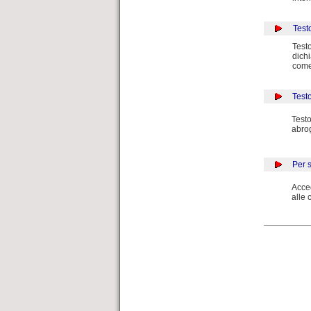
Test
Test
dichi
come
Test
Testo
abro
Per 
Acce
alle 