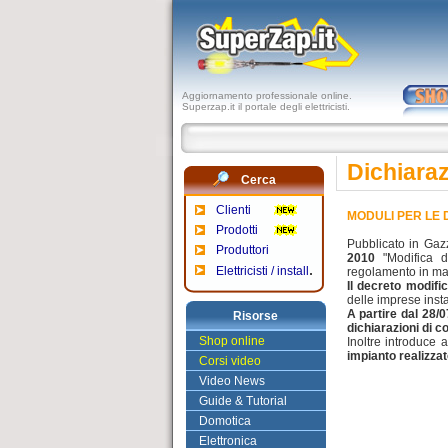
Aggiornamento professionale online.
Superzap.it il portale degli elettricisti.
Dichiaraz
Cerca
Clienti
MODULI PER LE 
Prodotti
Pubblicato in Gaz
Produttori
2010
"Modifica d
.
Elettricisti / install
regolamento in mater
Il decreto modific
delle imprese install
A partire dal 28/0
Risorse
dichiarazioni di 
Shop online
Inoltre introduce 
impianto realizzat
Corsi video
Video News
Guide & Tutorial
Domotica
Elettronica