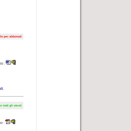
lo per abbonati
po :
ti.
r tutti gli utenti
po :