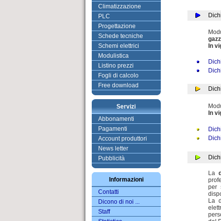
Climatizzazione
Dich
PLC
Progettazione
Modu
Schede tecniche
gazz
Schemi elettrici
In v
Modulistica
Dich
Listino prezzi
Dichi
Fogli di calcolo
Free download
Dich
Modu
Servizi
In v
Abbonamenti
Pagamenti
Dich
Dichi
Account produttori
News letter
Dich
Pubblicità
La
Informazioni
prof
per 
Contatti
disp
La d
Dicono di noi ...
elet
Staff
perso