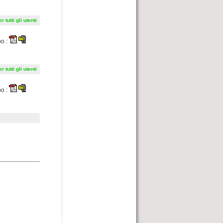
r tutti gli utenti
po :
r tutti gli utenti
po :