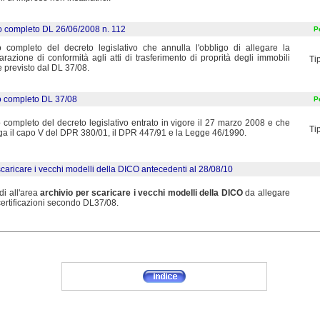
o completo DL 26/06/2008 n. 112
Pe
o completo del decreto legislativo che annulla l'obbligo di allegare la
arazione di conformità agli atti di trasferimento di proprità degli immobili
Ti
 previsto dal DL 37/08.
o completo DL 37/08
Pe
 completo del decreto legislativo entrato in vigore il 27 marzo 2008 e che
Ti
ga il capo V del DPR 380/01, il DPR 447/91 e la Legge 46/1990.
scaricare i vecchi modelli della DICO antecedenti al 28/08/10
di all'area
archivio per scaricare i vecchi modelli della DICO
da allegare
certificazioni secondo DL37/08.