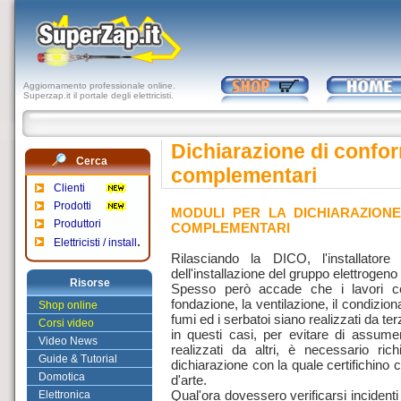
Aggiornamento professionale online.
Superzap.it il portale degli elettricisti.
Dichiarazione di confor
Cerca
complementari
Clienti
Prodotti
MODULI PER LA DICHIARAZIONE
Produttori
COMPLEMENTARI
.
Elettricisti / install
Rilasciando la DICO, l'installator
dell'installazione del gruppo elettrogeno
Risorse
Spesso però accade che i lavori co
fondazione, la ventilazione, il condizio
Shop online
fumi ed i serbatoi siano realizzati da terz
Corsi video
in questi casi, per evitare di assumers
Video News
realizzati da altri, è necessario ri
Guide & Tutorial
dichiarazione con la quale certifichino ch
Domotica
d'arte.
Qual'ora dovessero verificarsi inciden
Elettronica