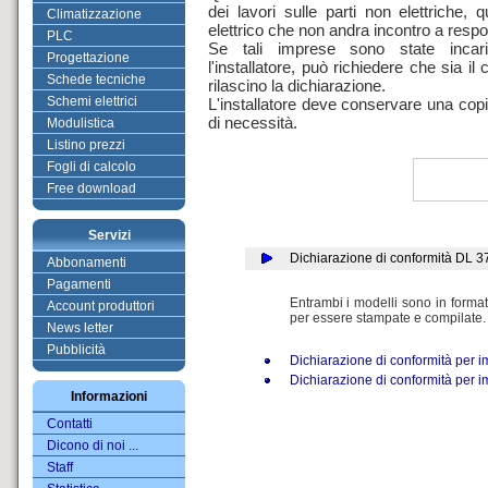
dei lavori sulle parti non elettriche, qu
Climatizzazione
elettrico che non andra incontro a resp
PLC
Se tali imprese sono state incari
Progettazione
l'installatore, può richiedere che sia 
Schede tecniche
rilascino la dichiarazione.
Schemi elettrici
L'installatore deve conservare una copi
di necessità.
Modulistica
Listino prezzi
Fogli di calcolo
Free download
Servizi
Dichiarazione di conformità DL 3
Abbonamenti
Pagamenti
Entrambi i modelli sono in format
Account produttori
per essere stampate e compilate.
News letter
Pubblicità
Dichiarazione di conformità per i
Dichiarazione di conformità per 
Informazioni
Contatti
Dicono di noi ...
Staff