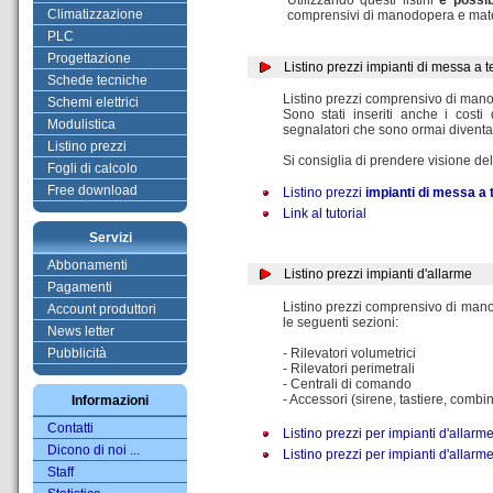
Utilizzando questi listini
è possib
Climatizzazione
comprensivi di manodopera e mate
PLC
Progettazione
Listino prezzi impianti di messa a 
Schede tecniche
Listino prezzi comprensivo di mano
Schemi elettrici
Sono stati inseriti anche i costi 
Modulistica
segnalatori che sono ormai diventa
Listino prezzi
Si consiglia di prendere visione del 
Fogli di calcolo
Free download
Listino prezzi
impianti di messa a 
Link al tutorial
Servizi
Abbonamenti
Listino prezzi impianti d'allarme
Pagamenti
Listino prezzi comprensivo di manodo
Account produttori
le seguenti sezioni:
News letter
Pubblicità
- Rilevatori volumetrici
- Rilevatori perimetrali
- Centrali di comando
- Accessori (sirene, tastiere, combin
Informazioni
Contatti
Listino prezzi per impianti d'allarm
Dicono di noi ...
Listino prezzi per impianti d'allarm
Staff