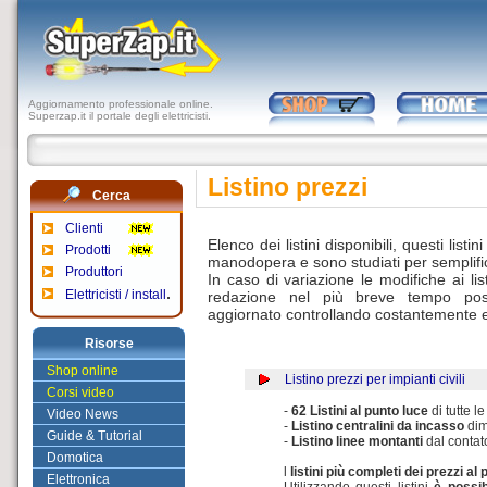
Aggiornamento professionale online.
Superzap.it il portale degli elettricisti.
Listino prezzi
Cerca
Clienti
Elenco dei listini disponibili, questi list
Prodotti
manodopera e sono studiati per semplifica
Produttori
In caso di variazione le modifiche ai li
.
Elettricisti / install
redazione nel più breve tempo possi
aggiornato controllando costantemente e
Risorse
Shop online
Listino prezzi per impianti civili
Corsi video
-
62 Listini al punto luce
di tutte l
Video News
-
Listino centralini da incasso
dim
Guide & Tutorial
-
Listino linee montanti
dal contato
Domotica
l
listini più completi dei prezzi a
Elettronica