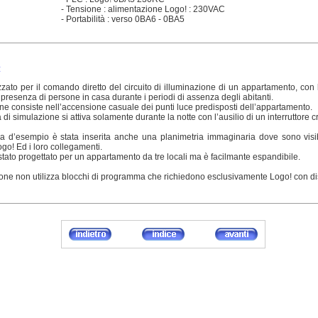
- Tensione : alimentazione Logo! : 230VAC
- Portabilità : verso 0BA6 - 0BA5
.
:
zzato per il comando diretto del circuito di illuminazione di un appartamento, con l
 presenza di persone in casa durante i periodi di assenza degli abitanti.
ne consiste nell’accensione casuale dei punti luce predisposti dell’appartamento.
di simulazione si attiva solamente durante la notte con l’ausilio di un interruttore 
 d’esempio è stata inserita anche una planimetria immaginaria dove sono visibi
ogo! Ed i loro collegamenti.
tato progettato per un appartamento da tre locali ma è facilmante espandibile.
one non utilizza blocchi di programma che richiedono esclusivamente Logo! con di