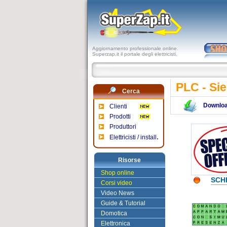
Aggiornamento professionale online.
Superzap.it il portale degli elettricisti.
PLC - Sie
Cerca
Downlo
Clienti
Prodotti
Produttori
.
Elettricisti / install
Risorse
Shop online
SCHE
Corsi video
Video News
Guide & Tutorial
Domotica
Elettronica