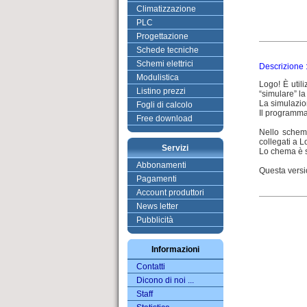
Climatizzazione
PLC
Progettazione
Schede tecniche
Schemi elettrici
Descrizione 
Modulistica
Logo! È utili
Listino prezzi
“simulare” la
La simulazio
Fogli di calcolo
Il programma 
Free download
Nello schema
collegati a L
Servizi
Lo chema è s
Abbonamenti
Questa versi
Pagamenti
Account produttori
News letter
Pubblicità
Informazioni
Contatti
Dicono di noi ...
Staff