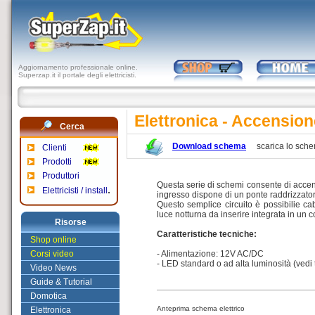
Aggiornamento professionale online.
Superzap.it il portale degli elettricisti.
Elettronica - Accensi
Cerca
Download schema
scarica lo sch
Clienti
Prodotti
Produttori
Questa serie di schemi consente di accende
.
Elettricisti / install
ingresso dispone di un ponte raddrizzator
Questo semplice circuito è possibilie cab
luce notturna da inserire integrata in un 
Risorse
Caratteristiche tecniche:
Shop online
Corsi video
- Alimentazione: 12V AC/DC
- LED standard o ad alta luminosità (vedi t
Video News
Guide & Tutorial
Domotica
Anteprima schema elettrico
Elettronica