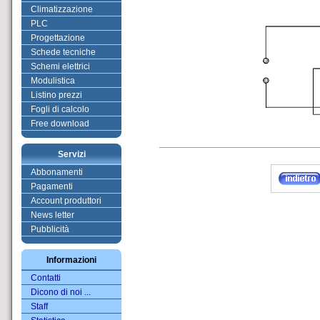
Climatizzazione
PLC
Progettazione
Schede tecniche
Schemi elettrici
Modulistica
Listino prezzi
Fogli di calcolo
Free download
Servizi
Abbonamenti
Pagamenti
Account produttori
News letter
Pubblicità
Informazioni
Contatti
Dicono di noi ...
Staff